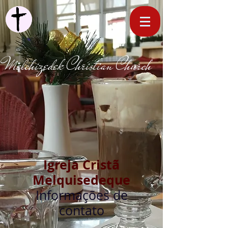
Melchizedek Christian Church
Igreja Cristã
Melquisedeque
Informações de
contato