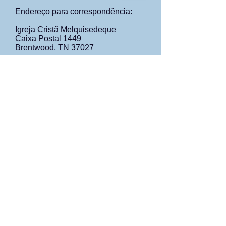
Endereço para correspondência:
Igreja Cristã Melquisedeque
Caixa Postal 1449
Brentwood, TN 37027
.
Fique conectado
Email
melchizedekchristianchurch@comcast.net
I
.
.
© 2017 Igreja Cristã Melquisedeque