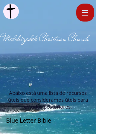
Melchizedek Christian Church
Abaixo está uma lista de recursos
úteis que consideramos úteis para
estudos posteriores.
Blue Letter Bible