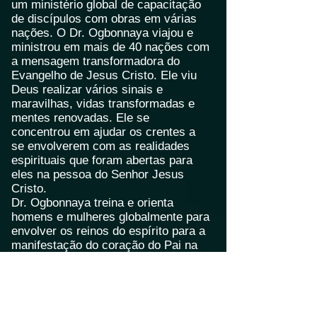
um ministério global de capacitação
de discípulos com obras em várias
nações. O Dr. Ogbonnaya viajou e
ministrou em mais de 40 nações com
a mensagem transformadora do
Evangelho de Jesus Cristo. Ele viu
Deus realizar vários sinais e
maravilhas, vidas transformadas e
mentes renovadas. Ele se
concentrou em ajudar os crentes a
se envolverem com as realidades
espirituais que foram abertas para
eles na pessoa do Senhor Jesus
Cristo.
Dr. Ogbonnaya treina e orienta
homens e mulheres globalmente para
envolver os reinos do espírito para a
manifestação do coração do Pai na
criação. Ele é autor de vários livros,
incluindo, The Golden Cord: The
Prophetic Alchemy of the Lord's
Prayer, HaShamayim 1A: Angels,
Heavenly Structures and the Sons of