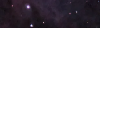
Reunião em:
Igreja de Belmont
(Capela Velha)
68 Praça da Música Leste
Nashville, TN 37212
Patrocinado por
Igreja Cristã de Melquisedeque
.
Fique conectado