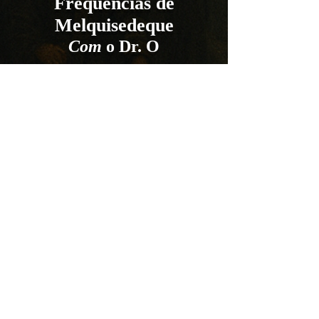
Frequências de
Melquisedeque
Com
o Dr. O
Entrando em sintonia com o
sacerdócio real de Deus. "
[Cristo] ...
segundo a Ordem de
Melquisedeque
" (
Hb 7:17)
Fique conectado
E-mail -
cicministriesglobal@gmail.com