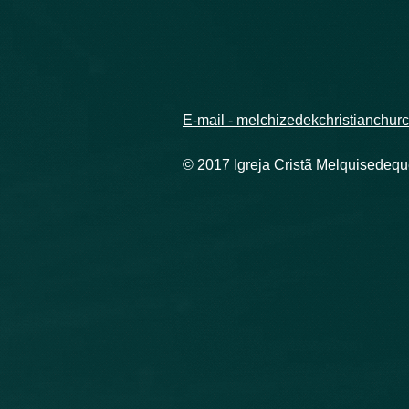
E-mail - melchizedekchristianchu
© 2017 Igreja Cristã Melquisedeq