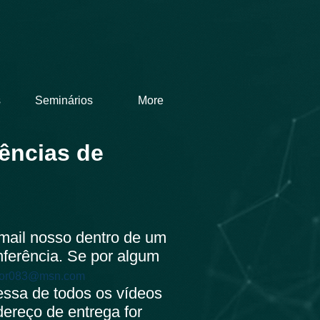
s
Seminários
More
uências de
mail nosso dentro de um
nferência. Se por algum
rior083@msn.com
ssa de todos os vídeos
ereço de entrega for