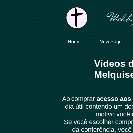
Melchi
Home
New Page
Vídeos d
Melquis
Ao
comprar
acesso aos 
dia útil contendo um d
motivo você 
Se você escolher comp
da conferência, você