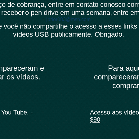
eço de cobrança, entre em contato conosco co
receber
o pen drive em uma semana,
entre em
jprior083@msn.com
 você não compartilhe o acesso a esses links
vídeos USB publicamente. Obrigado.
mpareceram e
Para aqu
r os vídeos.
compareceram
comprar
 You Tube. -
Acesso aos vídeo
$90