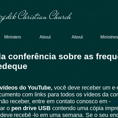
zedek Christian Church
Ministers
About
About
Ministrie
a conferência sobre as freq
edeque
vídeos do YouTube,
você deve receber um e-
ocumento com links para todos os vídeos da co
não receber, entre em contato conosco em -
jp
rar o
pen drive USB
contendo uma cópia impre
 deve
recebê
-lo em uma semana. Se o seu end