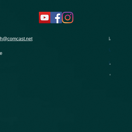
I.
rch@comcast.net
I
.
ue
I
.
.